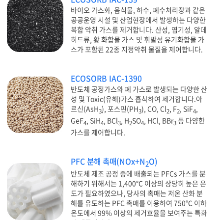
바이오 가스화, 음식물, 하수, 폐수처리장과 같은
공공운영 시설 및 산업현장에서 발생하는 다양한
복합 악취 가스를 제거합니다. 산성, 염기성, 알데
히드류, 황 화합물 가스 및 휘발성 유기화합물 가
스가 포함된 22종 지정악취 물질을 제어합니다.
ECOSORB IAC-1390
반도체 공정가스와 폐 가스로 발생되는 다양한 산
성 및 Toxic(유해)가스 흡착하여 제거합니다.아
르신(AsH
), 포스핀(PH
), CO, Cl
, F
, SiF
,
3
3
2
2
4
GeF
, SiH
, BCl
, H
SO
, HCl, BBr
등 다양한
4
4
3
2
4
3
가스를 제어합니다.
PFC 분해 촉매(NOx+N
O)
2
반도체 제조 공정 중에 배출되는 PFCs 가스를 분
해하기 위해서는 1,400℃ 이상의 상당히 높은 온
도가 필요하였으나, 당사의 촉매는 저온 산화 분
해를 유도하는 PFC 촉매를 이용하여 750℃ 이하
온도에서 99% 이상의 제거효율을 보여주는 특화