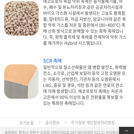
에코프로의 복합 악취 촉매는 음식물폐기물, 하
수, 폐수 및 분뇨처리장과 같은 공공처리시설과
바이오 가스화 시설에서 발생되는 고농도 황화합
물, 알데히드류, 저급 지방산, 암모니아와 같은 복
합 악취 가스를 저온 및 중온에서 (80~400℃) 촉
매 산화 방식으로 분해할 수 있는 화학 촉매입니
다. 즉, 화학 흡착제 및 촉매를 연계하여 악취 가스
를 제거하는 Hybrid 시스템입니다.
SCR 촉매
일반적으로 질소산화물은 열 병합 발전소, 화력발
전소, 소각로, 산업체 보일러 등의 고정 오염원 또
는 자동차, 선박엔진, 기관차 등의 오염원에서
LNG, 중유 및 경유, 석탄 등과 같은 연료의 연소
에 의해 발생합니다. 에코프로의 촉매는 저온과
고온에서 90% 이상의 높은 전환율을 확보할 수
있는 특화된 촉매입니다.
오시는길
공시정보
주가정보
개인정보처리방침
충청북도 청주시 청원구 오창읍 과학산업2로 587-40(송대리 311-1) 주식회사 에코프