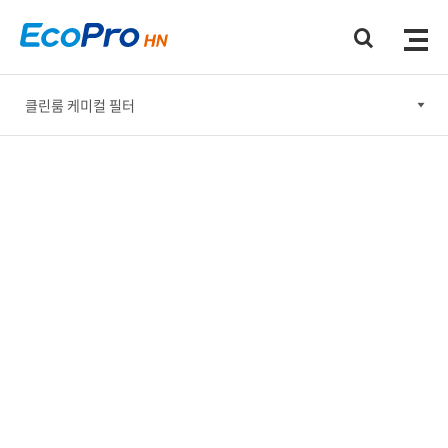
클린룸 케미컬 필터
클린룸 케미컬 필터
온실가스 감축 솔루션
대기환경사업
수처리사업
연구개발