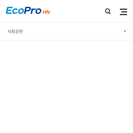
사회공헌
윤리경영
안전보건·환경 경영
사회공헌
기업지배구조
지속가능한 공급망