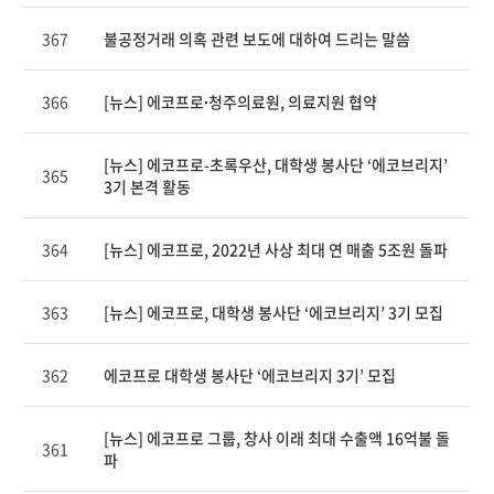
제
367
불공정거래 의혹 관련 보도에 대하여 드리는 말씀
목,
카
테
366
[뉴스] 에코프로∙청주의료원, 의료지원 협약
고
리,
작
[뉴스] 에코프로-초록우산, 대학생 봉사단 ‘에코브리지’
성
365
3기 본격 활동
자,
조
회
364
[뉴스] 에코프로, 2022년 사상 최대 연 매출 5조원 돌파
수,
작
성
363
[뉴스] 에코프로, 대학생 봉사단 ‘에코브리지’ 3기 모집
일
제
공
362
에코프로 대학생 봉사단 ‘에코브리지 3기’ 모집
표
[뉴스] 에코프로 그룹, 창사 이래 최대 수출액 16억불 돌
361
파