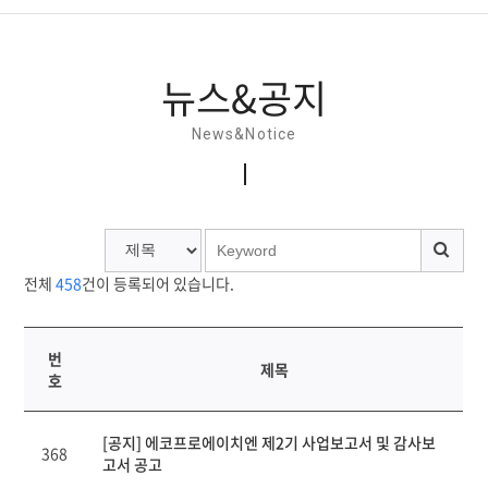
뉴스&공지
뉴스&공지
홍보간행물
News&Notice
홍보동영상
소셜미디어
전체
458
건이 등록되어 있습니다.
번
제목
호
연
[공지] 에코프로에이치엔 제2기 사업보고서 및 감사보
번,
368
고서 공고
파
일,