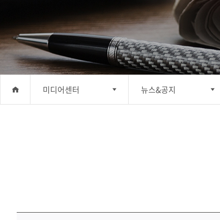
미디어센터
뉴스&공지
회사소개
뉴스&공지
사업분야
홍보간행물
투자정보
홍보동영상
지속가능경영
소셜미디어