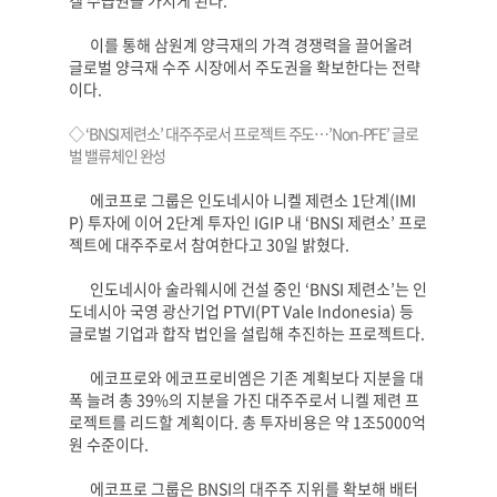
이를 통해 삼원계 양극재의 가격 경쟁력을 끌어올려
글로벌 양극재 수주 시장에서 주도권을 확보한다는 전략
이다
.
◇
‘BNSI
제련소
’
대주주로서 프로젝트 주도
…’Non-PFE’
글로
벌 밸류체인 완성
에코프로 그룹은 인도네시아 니켈 제련소
1
단계
(IMI
P)
투자에 이어
2
단계 투자인
IGIP
내
‘BNSI
제련소
’
프로
젝트에 대주주로서 참여한다고
30
일 밝혔다
.
인도네시아 술라웨시에 건설 중인
‘BNSI
제련소
’
는 인
도네시아 국영 광산기업
PTVI(PT Vale Indonesia)
등
글로벌 기업과 합작 법인을 설립해 추진하는 프로젝트다
.
에코프로와 에코프로비엠은 기존 계획보다 지분을 대
폭 늘려 총
39%
의 지분을 가진 대주주로서 니켈 제련 프
로젝트를 리드할 계획이다
.
총 투자비용은 약
1
조
5000
억
원 수준이다
.
에코프로 그룹은
BNSI
의 대주주 지위를 확보해 배터