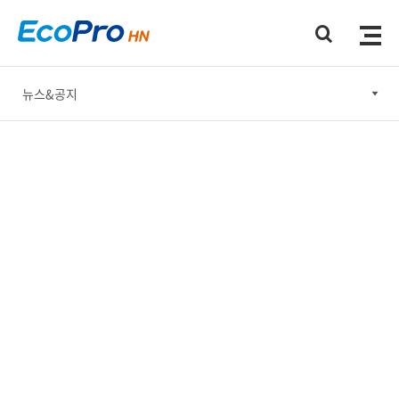
뉴스&공지
뉴스&공지
홍보간행물
홍보동영상
소셜미디어