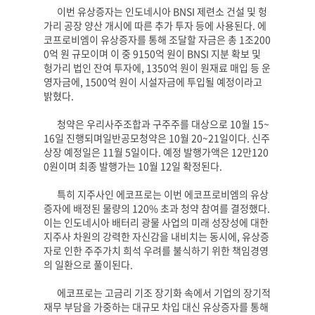
이번 유상증자는 인도네시아
BNSI
제련소 건설 및 헝
가리 공장 양산 개시에 따른 추가 투자 등에 사용된다
.
에
코프로비엠이 유상증자를 통해 조달할 자금은 총
1
조
200
0
억 원 규모이며 이 중
9150
억 원이
BNSI
지분 확보 및
헝가리 법인 잔여 투자에
, 1350
억 원이 원재료 매입 등 운
영자금에
, 1500
억 원이 시설자금에 투입될 예정이라고
밝혔다
.
청약은 우리사주조합과 구주주를 대상으로
10
월
15~
16
일 진행되며일반공모청약은
10
월
20~21
일이다
.
신주
상장 예정일은
11
월
5
일이다
.
예정 발행가액은
12
만
120
0
원이며 최종 발행가는
10
월
12
일 확정된다
.
특히 지주사인 에코프로는 이번 에코프로비엠의 유상
증자에 배정된 물량의
120%
초과 청약 참여를 결정했다
.
이는 인도네시아 배터리 광물 사업의 미래 성장성에 대한
지주사 차원의 강력한 자신감을 내비치는 동시에
,
유상증
자로 인한 주주가치 희석 우려를 불식하기 위한 책임경영
의 일환으로 풀이된다
.
에코프로는 고금리 기조 장기화 속에서 기업의 장기적
재무 부담을 가중하는 대규모 차입 대신 유상증자를 통해