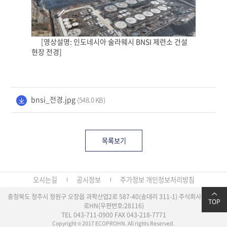
[영상설명: 인도네시아 술라웨시
BNSI
제련소 건설
현장 전경
]
bnsi_전경.jpg
(548.0 KB)
목록보기
오시는길
공시정보
주가정보
개인정보처리방침
충청북도 청주시 청원구 오창읍 과학산업2로 587-40(송대리 311-1) 주식회사 에코프
TOP
로HN(우편번호:28116)
TEL 043-711-0900
FAX 043-218-7771
Copyright © 2017 ECOPROHN. All rights Reserved.