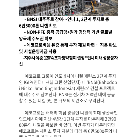
-
BNSI
대주주로 참여
…
인니
1, 2
단계 투자로 총
6
만
5000
톤 니켈 확보
- NON-PFE
충족 공급망
+
원가 경쟁력 기반 글로벌
양극재 주도권 확보
-
에코프로비엠 유증 통해 투자 재원 마련
…
지분 확보
및 시설운영자금 사용
-
지주사 유증
120%
초과청약 참여 결정
“
인니 미래 성장성 자
신
에코프로 그룹이 인도네시아 니켈 제련소
2
단계 투자
인
IGIP(
인터내셔널 그린 산업단지
)
내
‘BNSI(Bahodop
i Nickel Smelting Indonesia)
제련소
’
건설 프로젝트
에 대주주로 참여한다
. BNSI
는 전기차
200
만 대에 공급
할 수 있는 니켈
9
만 톤 규모의 제련소로 꾸려진다
.
에코프로는 배터리 핵심 광물인 니켈의 최대 생산국인
인도네시아에 지난
4
년간
1
단계 투자를 마무리해
2
만
90
00
톤의 니켈을 확보한 바 있다
.
이번 투자가 마무리되면
에코프로는 제련소 투자 지분에 따라 총
6
만
5000
톤의 니
켈 수급권을 가지게 된다
.