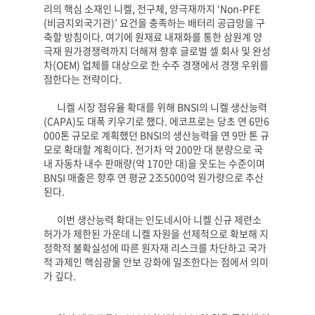
리의 핵심 소재인 니켈
,
전구체
,
양극재까지
‘Non-PFE
(
비금지외국기관
)’
요건을 충족하는 배터리 공급망을 구
축할 방침이다
.
여기에 원재료 내재화를 통한 삼원계 양
극재 원가경쟁력까지 더해져 향후 글로벌 셀 회사 및 완성
차
(OEM)
업체를 대상으로 한 수주 경쟁에서 경쟁 우위를
점한다는 전략이다
.
니켈 시장 점유율 확대를 위해
BNSI
의 니켈 생산능력
(CAPA)
도 대폭 키우기로 했다
.
에코프로는 당초 연
6
만
6
000
톤 규모로 계획했던
BNSI
의 생산능력을 연
9
만 톤 규
모로 확대할 계획이다
.
전기차 약
200
만 대 분량으로 국
내 자동차 내수 판매량
(
약
170
만 대
)
을 웃도는 수준이며
BNSI
매출은 향후 연 평균
2
조
5000
억 원가량으로 추산
된다
.
이번 생산능력 확대는 인도네시아 니켈 신규 제련소
허가가 제한된 가운데 니켈 자원을 선제적으로 확보해 지
정학적 불확실성에 따른 원자재 리스크를 차단하고 국가
적 과제인 핵심광물 안보 강화에 일조한다는 점에서 의미
가 깊다
.