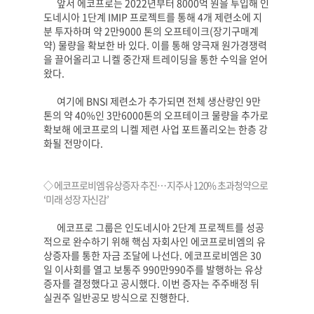
앞서 에코프로는
2022
년부터
8000
억 원을 투입해 인
도네시아
1
단계
IMIP
프로젝트를 통해
4
개 제련소에 지
분 투자하며 약
2
만
9000
톤의 오프테이크
(
장기구매계
약
)
물량을 확보한 바 있다
.
이를 통해 양극재 원가경쟁력
을 끌어올리고 니켈 중간재 트레이딩을 통한 수익을 얻어
왔다
.
여기에
BNSI
제련소가 추가되면 전체 생산량인
9
만
톤의 약
40%
인
3
만
6000
톤의 오프테이크 물량을 추가로
확보해 에코프로의 니켈 제련 사업 포트폴리오는 한층 강
화될 전망이다
.
◇ 에코프로비엠 유상증자 추진
…
지주사
120%
초과청약으로
‘
미래 성장 자신감
’
에코프로 그룹은 인도네시아
2
단계 프로젝트를 성공
적으로 완수하기 위해 핵심 자회사인 에코프로비엠의 유
상증자를 통한 자금 조달에 나선다
.
에코프로비엠은
30
일 이사회를 열고 보통주
990
만
990
주를 발행하는 유상
증자를 결정했다고 공시했다
.
이번 증자는 주주배정 뒤
실권주 일반공모 방식으로 진행한다
.